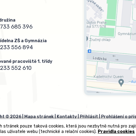
 družina
733 685 396
 jídelna ZŠ a Gymnázia
 233 556 894
vané pracoviště 1. třídy
233 552 610
ht © 2026 |
Mapa stránek
|
Kontakty
|
Přihlásit
|
Prohlášení o pří
h stránek pouze taková cookies, která jsou nezbytně nutná pro zaj
las uživatele webu (technické a relační cookies).
Pravidla cookies