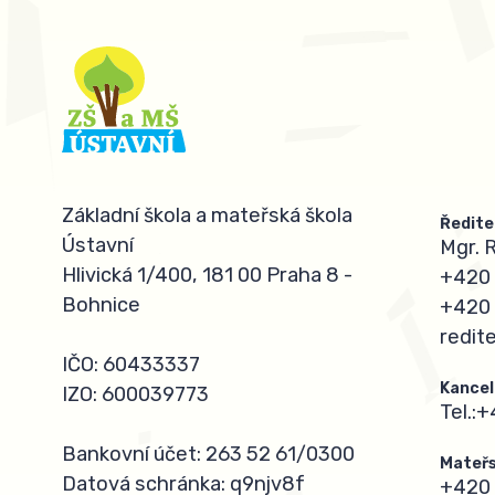
Základní škola a mateřská škola
Ředite
Ústavní
Mgr. 
Hlivická 1/400, 181 00 Praha 8 -
+420 
Bohnice
+420 
redit
IČO: 60433337
Kancel
IZO: 600039773
Tel.:
+
Bankovní účet: 263 52 61/0300
Mateřs
Datová schránka: q9njv8f
+420 