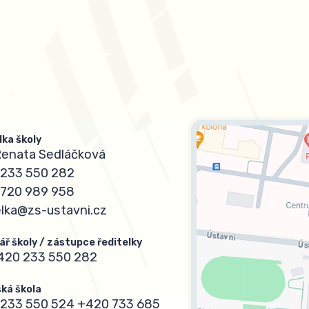
lka školy
Renata Sedláčková
233 550 282
720 989 958
elka@zs-ustavni.cz
ář školy / zástupce ředitelky
420 233 550 282
ká škola
233 550 524
+420 733 685