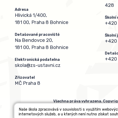
428
Adresa
Hlivická 1/400,
Školní
181 00, Praha 8 Bohnice
+420 
Detašované pracoviště
Školní
Na Bendovce 20,
+420
181 00, Praha 8 Bohnice
Detašo
+420 
Elektronická podatelna
skola@zs-ustavni.cz
Zřizovatel
MČ Praha 8
Všechna práva vyhrazena. Copyrig
Naše škola zpracovává v souvislosti s využitím webovýc
internetových služeb, a u kterých není nutno získat souh