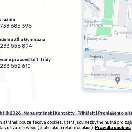
 družina
733 685 396
 jídelna ZŠ a Gymnázia
 233 556 894
vané pracoviště 1. třídy
233 552 610
ht © 2026 |
Mapa stránek
|
Kontakty
|
Přihlásit
|
Prohlášení o pří
h stránek pouze taková cookies, která jsou nezbytně nutná pro zaj
las uživatele webu (technické a relační cookies).
Pravidla cookies