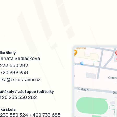
lka školy
Renata Sedláčková
233 550 282
720 989 958
elka@zs-ustavni.cz
ář školy / zástupce ředitelky
420 233 550 282
ká škola
233 550 524
+420 733 685