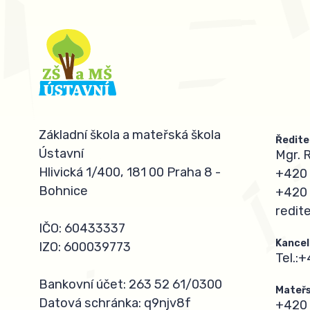
Základní škola a mateřská škola
Ředite
Ústavní
Mgr. 
Hlivická 1/400, 181 00 Praha 8 -
+420 
Bohnice
+420 
redit
IČO: 60433337
Kancel
IZO: 600039773
Tel.:
+
Bankovní účet: 263 52 61/0300
Mateřs
Datová schránka: q9njv8f
+420 