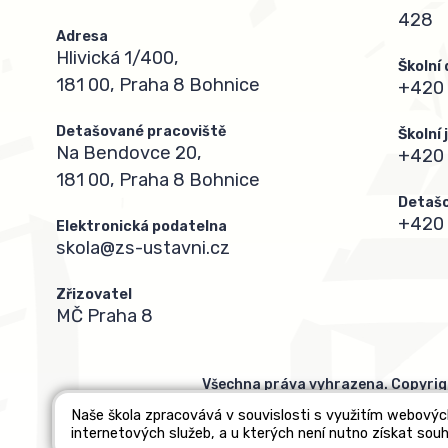
428
Adresa
Hlivická 1/400,
Školní
181 00, Praha 8 Bohnice
+420 
Detašované pracoviště
Školní
Na Bendovce 20,
+420
181 00, Praha 8 Bohnice
Detašo
+420 
Elektronická podatelna
skola@zs-ustavni.cz
Zřizovatel
MČ Praha 8
Všechna práva vyhrazena. Copyrig
Naše škola zpracovává v souvislosti s využitím webovýc
internetových služeb, a u kterých není nutno získat souh