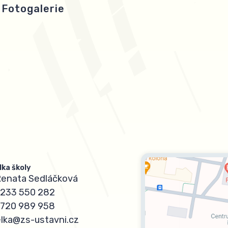
Fotogalerie
lka školy
Renata Sedláčková
233 550 282
720 989 958
elka@zs-ustavni.cz