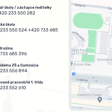
ář školy / zástupce ředitelky
420 233 550 282
ká škola
233 550 524
+420 733 685
 družina
733 685 396
 jídelna ZŠ a Gymnázia
 233 556 894
vané pracoviště 1. třídy
233 552 610