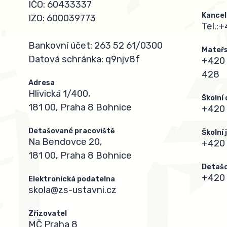
IČO: 60433337
Kancel
IZO: 600039773
Tel.:
+
Bankovní účet: 263 52 61/0300
Mateřs
Datová schránka: q9njv8f
+420 
428
Adresa
Hlivická 1/400,
Školní
181 00, Praha 8 Bohnice
+420 
Detašované pracoviště
Školní
Na Bendovce 20,
+420
181 00, Praha 8 Bohnice
Detašo
+420 
Elektronická podatelna
skola@zs-ustavni.cz
Zřizovatel
MČ Praha 8