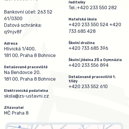
ředitelky
Tel.:
+420 233 550 282
Bankovní účet: 263 52
61/0300
Mateřská škola
+420 233 550 524
+420
Datová schránka:
733 685 428
q9njv8f
Školní družina
Adresa
+420 733 685 396
Hlivická 1/400,
181 00, Praha 8 Bohnice
Školní jídelna ZŠ a Gymnázia
+420 233 556 894
Detašované pracoviště
Na Bendovce 20,
Detašované pracoviště 1.
181 00, Praha 8 Bohnice
třídy
+420 233 552 610
Elektronická podatelna
skola@zs-ustavni.cz
Zřizovatel
MČ Praha 8