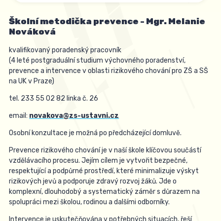
Školní metodička prevence - Mgr. Melanie
Nováková
kvalifikovaný poradenský pracovník
(4 leté postgraduální studium výchovného poradenství,
prevence a intervence v oblasti rizikového chování pro ZŠ a SŠ
na UK v Praze)
tel. 233 55 02 82 linka č. 26
email:
novakova@zs-ustavni.cz
Osobní konzultace je možná po předcházející domluvě.
Prevence rizikového chování je v naší škole klíčovou součástí
vzdělávacího procesu. Jejím cílem je vytvořit bezpečné,
respektující a podpůrné prostředí, které minimalizuje výskyt
rizikových jevů a podporuje zdravý rozvoj žáků. Jde o
komplexní, dlouhodobý a systematický záměr s důrazem na
spolupráci mezi školou, rodinou a dalšími odborníky.
Intervence je uskutečňována v potřebných situacích, řeší