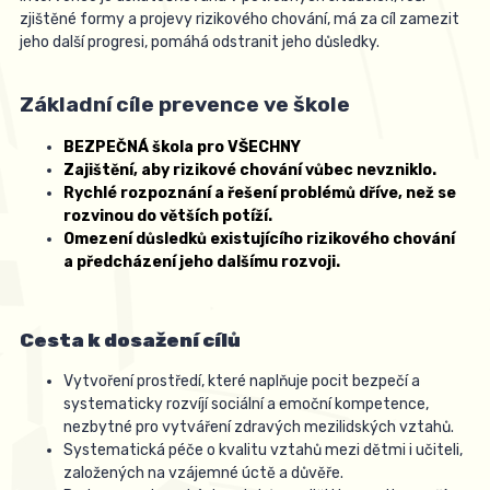
zjištěné formy a projevy rizikového chování, má za cíl zamezit
jeho další progresi, pomáhá odstranit jeho důsledky.
Základní cíle prevence ve škole
BEZPEČNÁ škola pro VŠECHNY
Zajištění, aby rizikové chování vůbec nevzniklo.
Rychlé rozpoznání a řešení problémů dříve, než se
rozvinou do větších potíží.
Omezení důsledků existujícího rizikového chování
a předcházení jeho dalšímu rozvoji.
Cesta k dosažení cílů
Vytvoření prostředí, které naplňuje pocit bezpečí a
systematicky rozvíjí sociální a emoční kompetence,
nezbytné pro vytváření zdravých mezilidských vztahů.
Systematická péče o kvalitu vztahů mezi dětmi i učiteli,
založených na vzájemné úctě a důvěře.