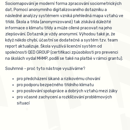
Sociomapování je moderní forma zpracování sociometrických
dat. Pomocí anonymního digitalizovaného dotazníku a
následné analýzy systémem vzniká přehledná mapa vztahů ve
třídě. Škola a třída (anonymizovaně) tak získává důležité
informace o klimatu třídy a může cíleně pracovat na jeho
zlepšování. Dotazník je vždy anonymní. Výhodou také je, že
když někdo chybí, účastní se dodatečně a systém tzv. team
report aktualizuje. Škola využívá licenční systém od
společnosti QED GROUP (certifikaci způsobilosti pro prevenci
na školách vydal MHMP, podílí se také na platbě v rámci grantu).
Souhrnně - proč tyto nástroje využíváme?
pro předcházení šikaně a rizikovému chování
pro podporu bezpečného třídního klimatu
pro posilování spolupráce a dobrých vztahů mezi žáky
pro včasné zachycení a rozklíčování problémových
situací