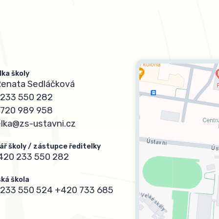
lka školy
Renata Sedláčková
233 550 282
720 989 958
elka@zs-ustavni.cz
ář školy / zástupce ředitelky
420 233 550 282
ká škola
233 550 524
+420 733 685