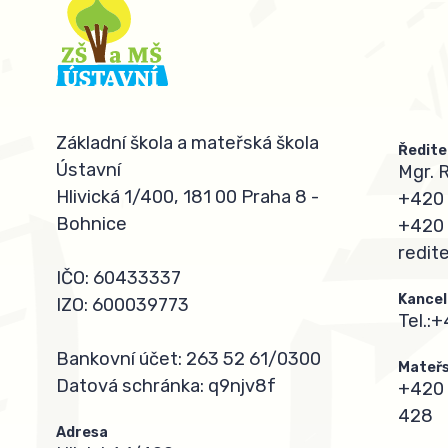
Základní škola a mateřská škola
Ředite
Ústavní
Mgr. 
Hlivická 1/400, 181 00 Praha 8 -
+420 
Bohnice
+420 
redit
IČO: 60433337
Kancel
IZO: 600039773
Tel.:
+
Bankovní účet: 263 52 61/0300
Mateřs
Datová schránka: q9njv8f
+420 
428
Adresa