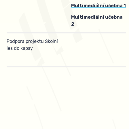
Multimediální učebna 1
Multimediální učebna
2
Podpora projektu Školní
les do kapsy