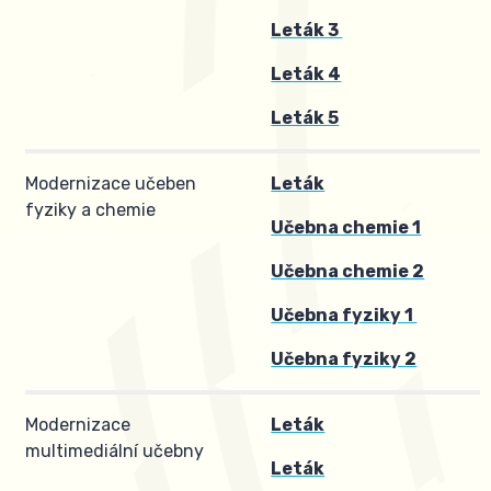
Leták 3
Leták 4
Leták 5
Modernizace učeben
Leták
fyziky a chemie
Učebna chemie 1
Učebna chemie 2
Učebna fyziky 1
Učebna fyziky 2
Modernizace
Leták
multimediální učebny
Leták