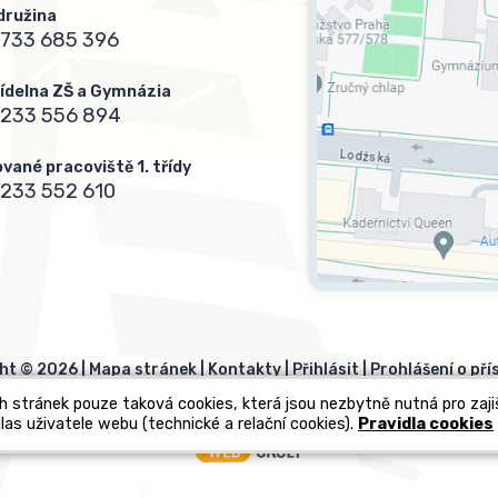
 družina
733 685 396
 jídelna ZŠ a Gymnázia
 233 556 894
vané pracoviště 1. třídy
233 552 610
ht © 2026 |
Mapa stránek
|
Kontakty
|
Přihlásit
|
Prohlášení o pří
h stránek pouze taková cookies, která jsou nezbytně nutná pro zaj
las uživatele webu (technické a relační cookies).
Pravidla cookies