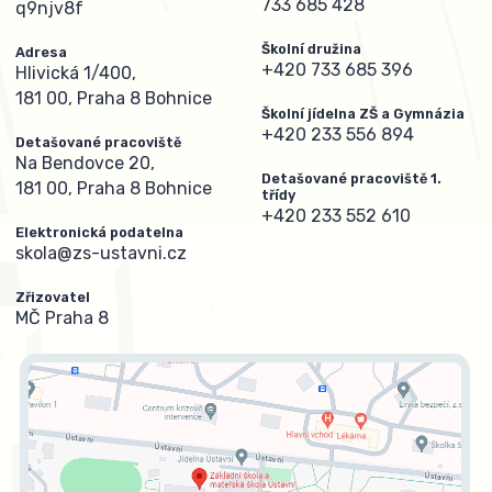
733 685 428
q9njv8f
Školní družina
Adresa
+420 733 685 396
Hlivická 1/400,
181 00, Praha 8 Bohnice
Školní jídelna ZŠ a Gymnázia
+420 233 556 894
Detašované pracoviště
Na Bendovce 20,
Detašované pracoviště 1.
181 00, Praha 8 Bohnice
třídy
+420 233 552 610
Elektronická podatelna
skola@zs-ustavni.cz
Zřizovatel
MČ Praha 8