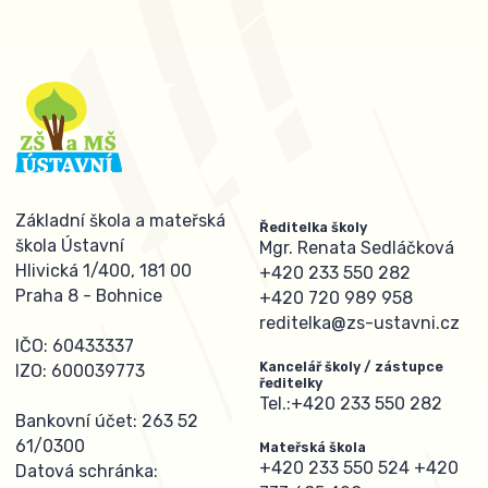
Základní škola a mateřská
Ředitelka školy
škola Ústavní
Mgr. Renata Sedláčková
Hlivická 1/400, 181 00
+420 233 550 282
Praha 8 - Bohnice
+420 720 989 958
reditelka@zs-ustavni.cz
IČO: 60433337
Kancelář školy / zástupce
IZO: 600039773
ředitelky
Tel.:
+420 233 550 282
Bankovní účet: 263 52
61/0300
Mateřská škola
+420 233 550 524
+420
Datová schránka: