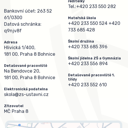
ředitelky
Tel.:
+420 233 550 282
Bankovní účet: 263 52
61/0300
Mateřská škola
+420 233 550 524
+420
Datová schránka:
733 685 428
q9njv8f
Školní družina
Adresa
+420 733 685 396
Hlivická 1/400,
181 00, Praha 8 Bohnice
Školní jídelna ZŠ a Gymnázia
+420 233 556 894
Detašované pracoviště
Na Bendovce 20,
Detašované pracoviště 1.
181 00, Praha 8 Bohnice
třídy
+420 233 552 610
Elektronická podatelna
skola@zs-ustavni.cz
Zřizovatel
MČ Praha 8