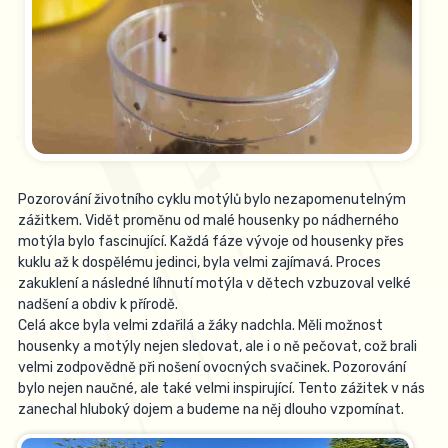
Pozorování životního cyklu motýlů bylo nezapomenutelným
zážitkem. Vidět proměnu od malé housenky po nádherného
motýla bylo fascinující. Každá fáze vývoje od housenky přes
kuklu až k dospělému jedinci, byla velmi zajímavá. Proces
zakuklení a následné líhnutí motýla v dětech vzbuzoval velké
nadšení a obdiv k přírodě.
Celá akce byla velmi zdařilá a žáky nadchla. Měli možnost
housenky a motýly nejen sledovat, ale i o ně pečovat, což brali
velmi zodpovědně při nošení ovocných svačinek. Pozorování
bylo nejen naučné, ale také velmi inspirující. Tento zážitek v nás
zanechal hluboký dojem a budeme na něj dlouho vzpomínat.