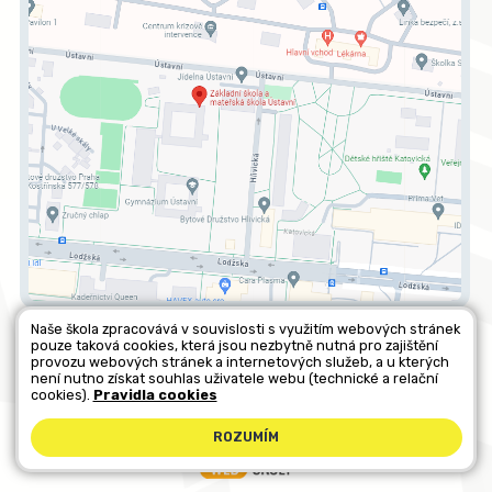
Naše škola zpracovává v souvislosti s využitím webových stránek
pouze taková cookies, která jsou nezbytně nutná pro zajištění
Všechna práva vyhrazena. Copyright © 2026 |
Mapa stránek
|
provozu webových stránek a internetových služeb, a u kterých
není nutno získat souhlas uživatele webu (technické a relační
Kontakty
|
Přihlásit
|
Prohlášení o přístupnosti
|
Pravidla COOKIES
|
cookies).
Pravidla cookies
GDPR
ROZUMÍM