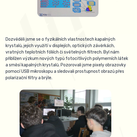
Dozvěděli jsme se o fyzikálních vlastnostech kapalných
krystalů, jejich využití v displejích, optických závěrkách,
vratných teplotních fóliích či světelných filtrech. Byl nám
přiblížen výzkum nových typů fotocitlivých polymerních látek
a směsí kapalných krystalů. Pozorovali jsme pixely obrazovky
pomocí USB mikroskopu a sledovali prostupnost obrazů přes
polarizační filtry a brýle.