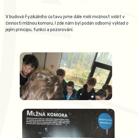
V budově Fyzikálního ústavu jsme dále měli možnost vidět v
činnosti mlžnou komoru. I zde nám byl podán odborný výklad o
jejím principu, funkci a pozorování.