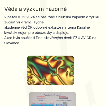
Věda a výzkum názorně
V pátek 8. 11. 2024 se naši žáci s hlubším zájmem o fyziku
zúčastnili v rámci Týdne
akademie věd ČR odborné exkurze na téma
Kapalné
krystaly nejen pro obrazovky a displeje
.
Akce byla součástí Dne otevřených dveří FZU AV ČR na
Slovance.