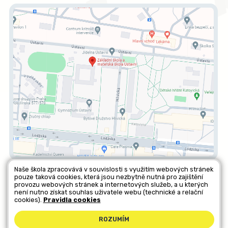
Naše škola zpracovává v souvislosti s využitím webových stránek
pouze taková cookies, která jsou nezbytně nutná pro zajištění
Všechna práva vyhrazena. Copyright © 2026 |
Mapa stránek
|
provozu webových stránek a internetových služeb, a u kterých
není nutno získat souhlas uživatele webu (technické a relační
Kontakty
|
Přihlásit
|
Prohlášení o přístupnosti
|
Pravidla COOKIES
|
cookies).
Pravidla cookies
GDPR
ROZUMÍM