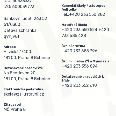
IČO: 60433337
Kancelář školy / zástupce
IZO: 600039773
ředitelky
Tel.:
+420 233 550 282
Bankovní účet: 263 52
61/0300
Mateřská škola
+420 233 550 524
+420
Datová schránka:
733 685 428
q9njv8f
Školní družina
Adresa
+420 733 685 396
Hlivická 1/400,
181 00, Praha 8 Bohnice
Školní jídelna ZŠ a Gymnázia
+420 233 556 894
Detašované pracoviště
Na Bendovce 20,
Detašované pracoviště 1.
181 00, Praha 8 Bohnice
třídy
+420 233 552 610
Elektronická podatelna
skola@zs-ustavni.cz
Zřizovatel
MČ Praha 8