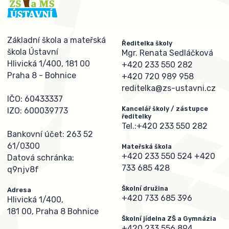
Základní škola a mateřská
Ředitelka školy
škola Ústavní
Mgr. Renata Sedláčková
Hlivická 1/400, 181 00
+420 233 550 282
Praha 8 - Bohnice
+420 720 989 958
reditelka@zs-ustavni.cz
IČO: 60433337
Kancelář školy / zástupce
IZO: 600039773
ředitelky
Tel.:
+420 233 550 282
Bankovní účet: 263 52
61/0300
Mateřská škola
+420 233 550 524
+420
Datová schránka:
733 685 428
q9njv8f
Školní družina
Adresa
+420 733 685 396
Hlivická 1/400,
181 00, Praha 8 Bohnice
Školní jídelna ZŠ a Gymnázia
+420 233 556 894