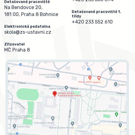
Detašované pracoviště
Na Bendovce 20,
Detašované pracoviště 1.
181 00, Praha 8 Bohnice
třídy
+420 233 552 610
Elektronická podatelna
skola@zs-ustavni.cz
Zřizovatel
MČ Praha 8