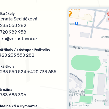
lka školy
Renata Sedláčková
233 550 282
720 989 958
elka@zs-ustavni.cz
ář školy / zástupce ředitelky
420 233 550 282
ká škola
233 550 524
+420 733 685
 družina
733 685 396
 jídelna ZŠ a Gymnázia