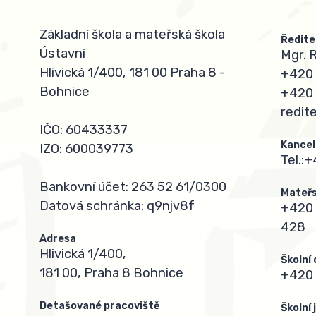
Základní škola a mateřská škola
Ředite
Ústavní
Mgr. 
Hlivická 1/400, 181 00 Praha 8 -
+420 
Bohnice
+420 
redit
IČO: 60433337
Kancel
IZO: 600039773
Tel.:
+
Bankovní účet: 263 52 61/0300
Mateřs
Datová schránka: q9njv8f
+420 
428
Adresa
Hlivická 1/400,
Školní
181 00, Praha 8 Bohnice
+420 
Detašované pracoviště
Školní