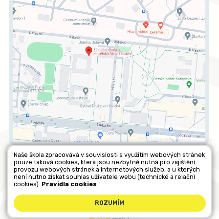
Naše škola zpracovává v souvislosti s využitím webových stránek
pouze taková cookies, která jsou nezbytně nutná pro zajištění
Všechna práva vyhrazena. Copyright © 2026 |
Mapa stránek
|
provozu webových stránek a internetových služeb, a u kterých
není nutno získat souhlas uživatele webu (technické a relační
Kontakty
|
Přihlásit
|
Prohlášení o přístupnosti
|
Pravidla COOKIES
|
cookies).
Pravidla cookies
GDPR
ROZUMÍM