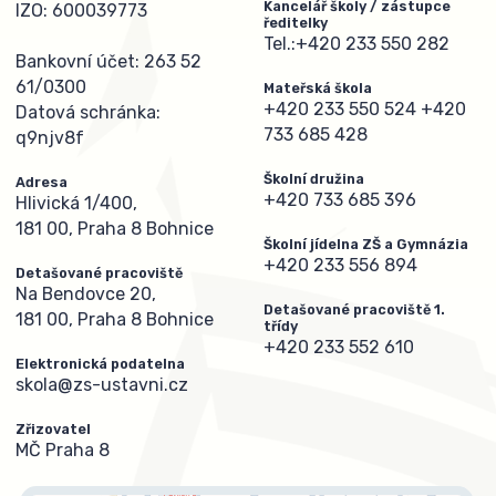
Kancelář školy / zástupce
IZO: 600039773
ředitelky
Tel.:
+420 233 550 282
Bankovní účet: 263 52
61/0300
Mateřská škola
+420 233 550 524
+420
Datová schránka:
733 685 428
q9njv8f
Školní družina
Adresa
+420 733 685 396
Hlivická 1/400,
181 00, Praha 8 Bohnice
Školní jídelna ZŠ a Gymnázia
+420 233 556 894
Detašované pracoviště
Na Bendovce 20,
Detašované pracoviště 1.
181 00, Praha 8 Bohnice
třídy
+420 233 552 610
Elektronická podatelna
skola@zs-ustavni.cz
Zřizovatel
MČ Praha 8