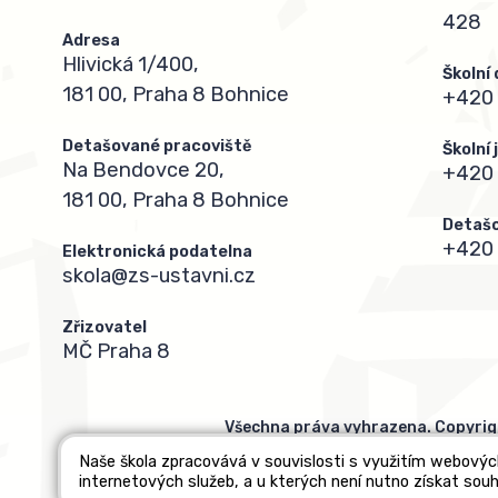
428
Adresa
Hlivická 1/400,
Školní
181 00, Praha 8 Bohnice
+420 
Detašované pracoviště
Školní
Na Bendovce 20,
+420
181 00, Praha 8 Bohnice
Detašo
+420 
Elektronická podatelna
skola@zs-ustavni.cz
Zřizovatel
MČ Praha 8
Všechna práva vyhrazena. Copyrig
Naše škola zpracovává v souvislosti s využitím webovýc
internetových služeb, a u kterých není nutno získat souh