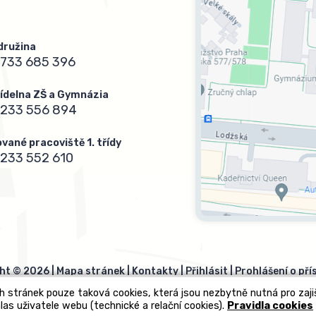
 družina
733 685 396
 jídelna ZŠ a Gymnázia
 233 556 894
vané pracoviště 1. třídy
233 552 610
ht © 2026 |
Mapa stránek
|
Kontakty
|
Přihlásit
|
Prohlášení o pří
h stránek pouze taková cookies, která jsou nezbytně nutná pro zaj
las uživatele webu (technické a relační cookies).
Pravidla cookies