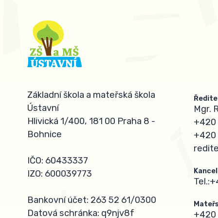
Základní škola a mateřská škola
Ředite
Ústavní
Mgr. 
Hlivická 1/400, 181 00 Praha 8 -
+420 
Bohnice
+420 
redit
IČO: 60433337
Kancel
IZO: 600039773
Tel.:
+
Bankovní účet: 263 52 61/0300
Mateřs
Datová schránka: q9njv8f
+420 