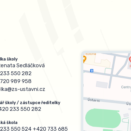
lka školy
Renata Sedláčková
233 550 282
720 989 958
elka@zs-ustavni.cz
ář školy / zástupce ředitelky
420 233 550 282
ká škola
233 550 524
+420 733 685