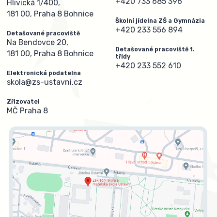
+420 733 685 396
Hlivická 1/400,
181 00, Praha 8 Bohnice
Školní jídelna ZŠ a Gymnázia
+420 233 556 894
Detašované pracoviště
Na Bendovce 20,
Detašované pracoviště 1.
181 00, Praha 8 Bohnice
třídy
+420 233 552 610
Elektronická podatelna
skola@zs-ustavni.cz
Zřizovatel
MČ Praha 8