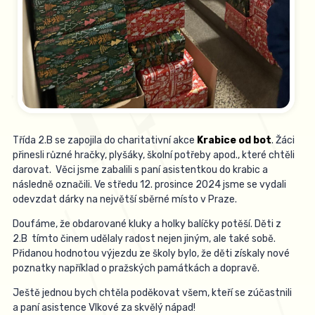
Třída 2.B se zapojila do charitativní akce
Krabice od bot
. Žáci
přinesli různé hračky, plyšáky, školní potřeby apod., které chtěli
darovat. Věci jsme zabalili s paní asistentkou do krabic a
následně označili. Ve středu 12. prosince 2024 jsme se vydali
odevzdat dárky na největší sběrné místo v Praze.
Doufáme, že obdarované kluky a holky balíčky potěší. Děti z
2.B tímto činem udělaly radost nejen jiným, ale také sobě.
Přidanou hodnotou výjezdu ze školy bylo, že děti získaly nové
poznatky například o pražských památkách a dopravě.
Ještě jednou bych chtěla poděkovat všem, kteří se zúčastnili
a paní asistence Vlkové za skvělý nápad!