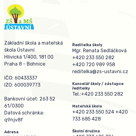
Základní škola a mateřská
Ředitelka školy
škola Ústavní
Mgr. Renata Sedláčková
Hlivická 1/400, 181 00
+420 233 550 282
Praha 8 - Bohnice
+420 720 989 958
reditelka@zs-ustavni.cz
IČO: 60433337
Kancelář školy / zástupce
IZO: 600039773
ředitelky
Tel.:
+420 233 550 282
Bankovní účet: 263 52
61/0300
Mateřská škola
+420 233 550 524
+420
Datová schránka:
733 685 428
q9njv8f
Školní družina
Adresa