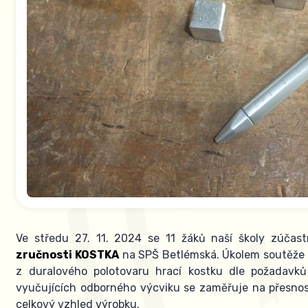
Ve středu 27. 11. 2024 se 11 žáků naší školy zúčas
zručnosti KOSTKA
na SPŠ Betlémská. Úkolem soutěže
z duralového polotovaru hrací kostku dle požadavků
vyučujících odborného výcviku se zaměřuje na přesnos
celkový vzhled výrobku.