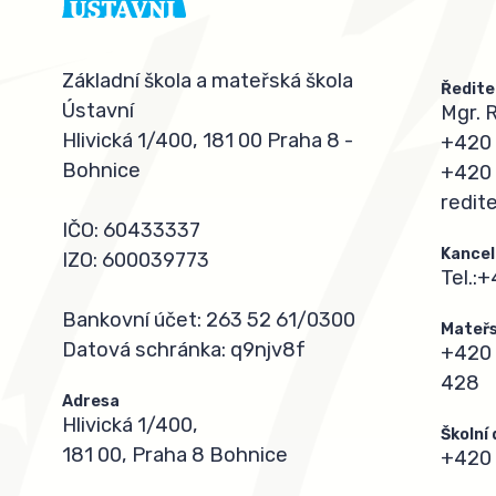
Základní škola a mateřská škola
Ředite
Ústavní
Mgr. 
Hlivická 1/400, 181 00 Praha 8 -
+420 
Bohnice
+420 
redit
IČO: 60433337
Kancel
IZO: 600039773
Tel.:
+
Bankovní účet: 263 52 61/0300
Mateřs
Datová schránka: q9njv8f
+420 
428
Adresa
Hlivická 1/400,
Školní
181 00, Praha 8 Bohnice
+420 