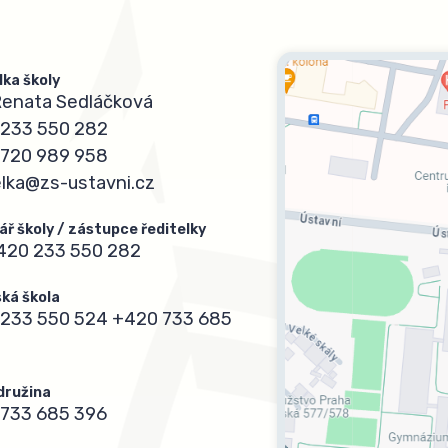
lka školy
Renata Sedláčková
233 550 282
720 989 958
elka@zs-ustavni.cz
ář školy / zástupce ředitelky
420 233 550 282
ká škola
233 550 524
+420 733 685
 družina
733 685 396