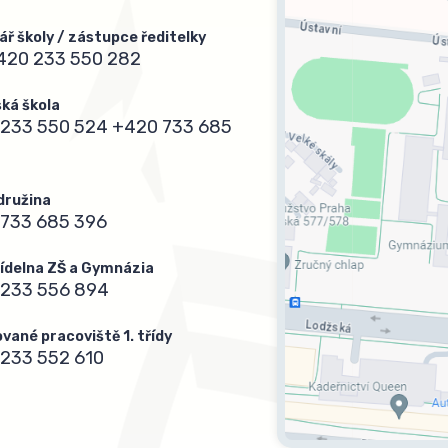
ář školy / zástupce ředitelky
420 233 550 282
ká škola
233 550 524
+420 733 685
 družina
733 685 396
 jídelna ZŠ a Gymnázia
 233 556 894
vané pracoviště 1. třídy
233 552 610