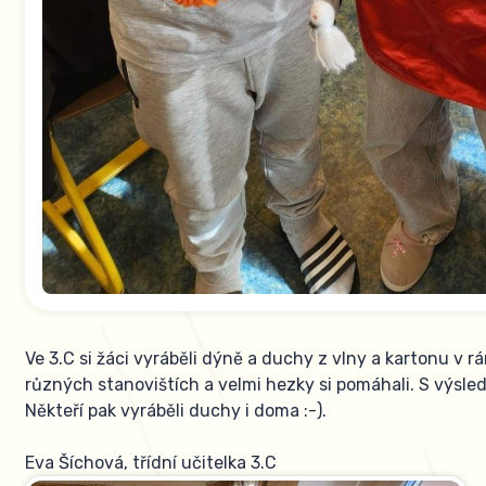
Ve 3.C si žáci vyráběli dýně a duchy z vlny a kartonu v 
různých stanovištích a velmi hezky si pomáhali. S výsledk
Někteří pak vyráběli duchy i doma :-).
Eva Šíchová, třídní učitelka 3.C