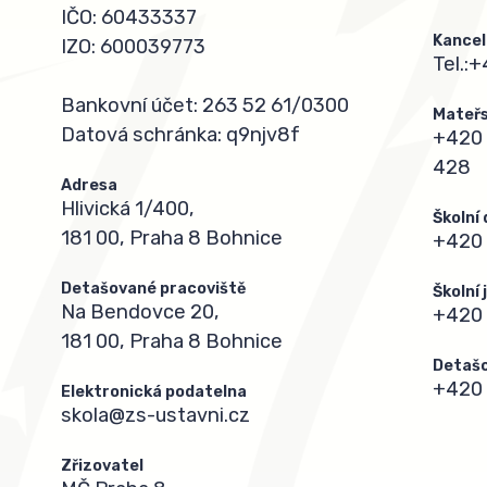
IČO: 60433337
Kancel
IZO: 600039773
Tel.:
+
Bankovní účet: 263 52 61/0300
Mateřs
Datová schránka: q9njv8f
+420 
428
Adresa
Hlivická 1/400,
Školní
181 00, Praha 8 Bohnice
+420 
Detašované pracoviště
Školní
Na Bendovce 20,
+420
181 00, Praha 8 Bohnice
Detašo
+420 
Elektronická podatelna
skola@zs-ustavni.cz
Zřizovatel