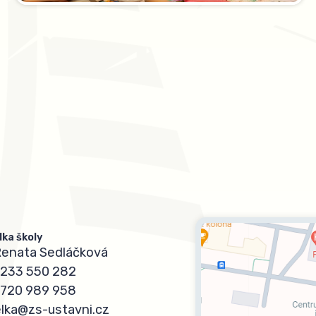
lka školy
Renata Sedláčková
233 550 282
720 989 958
elka@zs-ustavni.cz