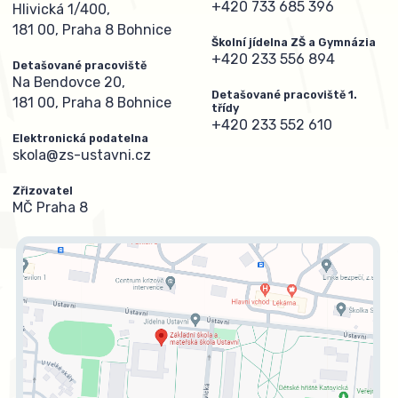
+420 733 685 396
Hlivická 1/400,
181 00, Praha 8 Bohnice
Školní jídelna ZŠ a Gymnázia
+420 233 556 894
Detašované pracoviště
Na Bendovce 20,
Detašované pracoviště 1.
181 00, Praha 8 Bohnice
třídy
+420 233 552 610
Elektronická podatelna
skola@zs-ustavni.cz
Zřizovatel
MČ Praha 8