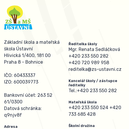
Základní škola a mateřská
Ředitelka školy
škola Ústavní
Mgr. Renata Sedláčková
Hlivická 1/400, 181 00
+420 233 550 282
Praha 8 - Bohnice
+420 720 989 958
reditelka@zs-ustavni.cz
IČO: 60433337
Kancelář školy / zástupce
IZO: 600039773
ředitelky
Tel.:
+420 233 550 282
Bankovní účet: 263 52
61/0300
Mateřská škola
+420 233 550 524
+420
Datová schránka:
733 685 428
q9njv8f
Školní družina
Adresa