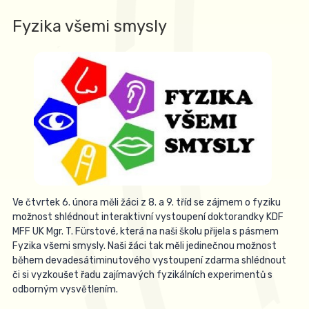
Fyzika všemi smysly
Ve čtvrtek 6. února měli žáci z 8. a 9. tříd se zájmem o fyziku
možnost shlédnout interaktivní vystoupení doktorandky KDF
MFF UK Mgr. T. Fürstové, která na naši školu přijela s pásmem
Fyzika všemi smysly. Naši žáci tak měli jedinečnou možnost
během devadesátiminutového vystoupení zdarma shlédnout
či si vyzkoušet řadu zajímavých fyzikálních experimentů s
odborným vysvětlením.