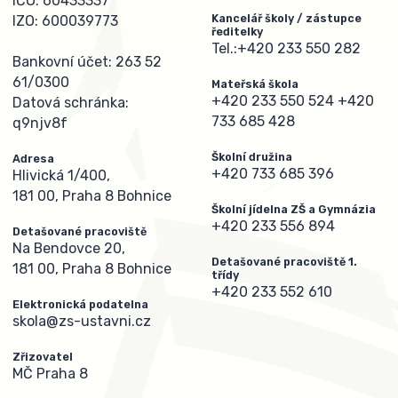
IČO: 60433337
Kancelář školy / zástupce
IZO: 600039773
ředitelky
Tel.:
+420 233 550 282
Bankovní účet: 263 52
61/0300
Mateřská škola
+420 233 550 524
+420
Datová schránka:
733 685 428
q9njv8f
Školní družina
Adresa
+420 733 685 396
Hlivická 1/400,
181 00, Praha 8 Bohnice
Školní jídelna ZŠ a Gymnázia
+420 233 556 894
Detašované pracoviště
Na Bendovce 20,
Detašované pracoviště 1.
181 00, Praha 8 Bohnice
třídy
+420 233 552 610
Elektronická podatelna
skola@zs-ustavni.cz
Zřizovatel
MČ Praha 8