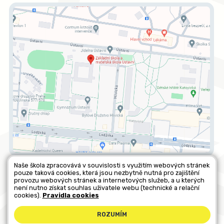
Naše škola zpracovává v souvislosti s využitím webových stránek
pouze taková cookies, která jsou nezbytně nutná pro zajištění
Všechna práva vyhrazena. Copyright © 2026 |
Mapa stránek
|
provozu webových stránek a internetových služeb, a u kterých
není nutno získat souhlas uživatele webu (technické a relační
Kontakty
|
Přihlásit
|
Prohlášení o přístupnosti
|
Pravidla COOKIES
|
cookies).
Pravidla cookies
GDPR
ROZUMÍM