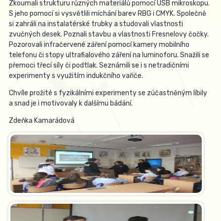
Zkoumali strukturu různých materiálů pomocí USB mikroskopu.
S jeho pomocí si vysvětlili míchání barev RBG i CMYK. Společně
si zahráli na instalatérské trubky a studovali vlastnosti
zvučných desek. Poznali stavbu a vlastnosti Fresnelovy čočky.
Pozorovali infračervené záření pomocí kamery mobilního
telefonu či stopy ultrafialového záření na luminoforu. Snažili se
přemoci třecí síly či podtlak. Seznámili se i s netradičními
experimenty s využitím indukčního vařiče.
Chvíle prožité s fyzikálními experimenty se zúčastněným líbily
a snad je i motivovaly k dalšímu bádání.
Zdeňka Kamarádová