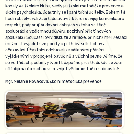
konaly ve školním klubu, vedly jej školní metodička prevence a
školní psycholožka, účastnily se i paní třídní učitelky. Během tří
hodin absolvovali žáci řadu aktivit, které rozvíjejí komunikaci a
respekt, podporují budování dobrých vztahů ve třídě,
spolupráci a vzájemnou důvěru, pozitivní přijetí nových
spolužáků. Součástí byly diskuze a reflexe, při nichž měli šesťáci
možnost vyjádřit své pocity a potřeby, sdílet obavy i
očekávání. Účastníci odcházeli se sdílenými přáními
vyjádřenými v propojené pavučině a všichni pevně věříme, že
se ve třídách podaří vytvořit bezpečné prostředí, kde se žáci
cítí přijímaní a mohou se rozvíjet vědomostně i osobnostně.
Mgr. Melanie Nováková, školní metodička prevence