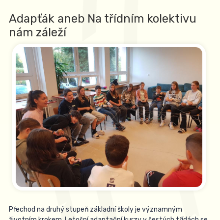
Adapťák aneb Na třídním kolektivu
nám záleží
Přechod na druhý stupeň základní školy je významným
životním krokem. Letošní adaptační kurzy v šestých třídách se