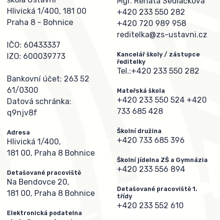
Mgr. Renata Sedláčková
Hlivická 1/400, 181 00
+420 233 550 282
Praha 8 - Bohnice
+420 720 989 958
reditelka@zs-ustavni.cz
IČO: 60433337
Kancelář školy / zástupce
IZO: 600039773
ředitelky
Tel.:
+420 233 550 282
Bankovní účet: 263 52
61/0300
Mateřská škola
+420 233 550 524
+420
Datová schránka:
733 685 428
q9njv8f
Školní družina
Adresa
+420 733 685 396
Hlivická 1/400,
181 00, Praha 8 Bohnice
Školní jídelna ZŠ a Gymnázia
+420 233 556 894
Detašované pracoviště
Na Bendovce 20,
Detašované pracoviště 1.
181 00, Praha 8 Bohnice
třídy
+420 233 552 610
Elektronická podatelna