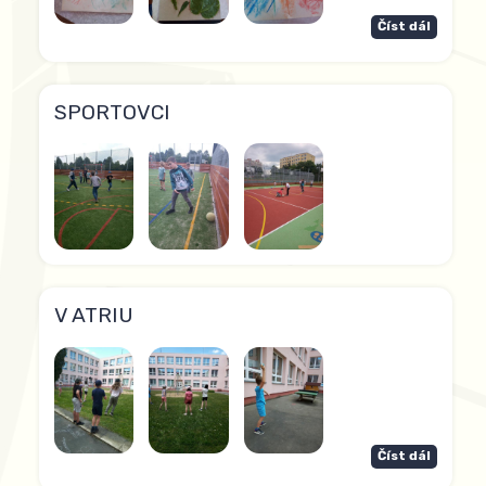
Číst dál
SPORTOVCI
V ATRIU
Číst dál