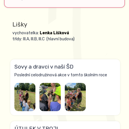
Lišky
vychovatelka:
Lenka Lišková
třídy: III.A, III.B, III.C (hlavní budova)
Sovy a dravci v naší ŠD
Poslední celodružinová akce v tomto školním roce
ÚTULEK V TROJI