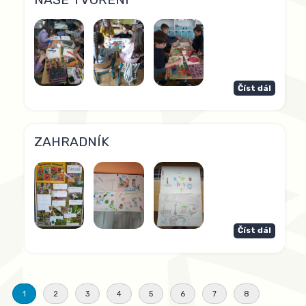
Číst dál
ZAHRADNÍK
Číst dál
1
2
3
4
5
6
7
8