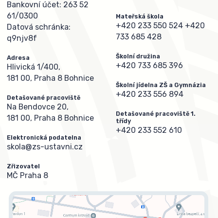
Bankovní účet: 263 52
61/0300
Mateřská škola
+420 233 550 524
+420
Datová schránka:
733 685 428
q9njv8f
Školní družina
Adresa
+420 733 685 396
Hlivická 1/400,
181 00, Praha 8 Bohnice
Školní jídelna ZŠ a Gymnázia
+420 233 556 894
Detašované pracoviště
Na Bendovce 20,
Detašované pracoviště 1.
181 00, Praha 8 Bohnice
třídy
+420 233 552 610
Elektronická podatelna
skola@zs-ustavni.cz
Zřizovatel
MČ Praha 8