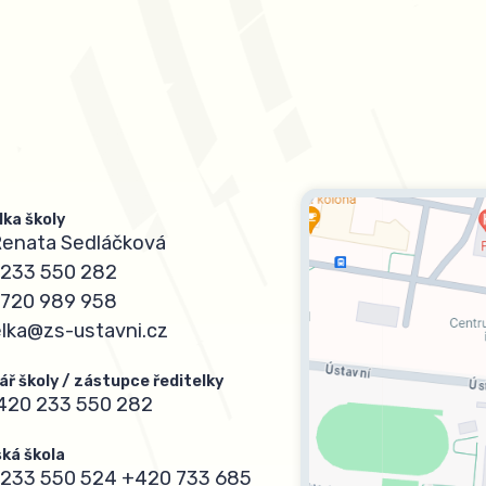
lka školy
Renata Sedláčková
233 550 282
720 989 958
elka@zs-ustavni.cz
ář školy / zástupce ředitelky
420 233 550 282
ká škola
233 550 524
+420 733 685