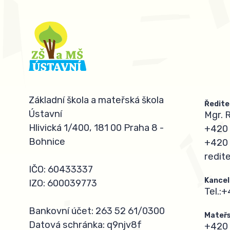
Základní škola a mateřská škola
Ředite
Ústavní
Mgr. 
Hlivická 1/400, 181 00 Praha 8 -
+420 
Bohnice
+420 
redit
IČO: 60433337
Kancel
IZO: 600039773
Tel.:
+
Bankovní účet: 263 52 61/0300
Mateřs
Datová schránka: q9njv8f
+420 