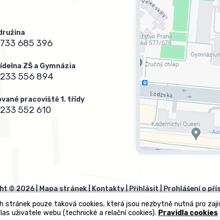
 družina
733 685 396
 jídelna ZŠ a Gymnázia
 233 556 894
vané pracoviště 1. třídy
233 552 610
ht © 2026 |
Mapa stránek
|
Kontakty
|
Přihlásit
|
Prohlášení o pří
h stránek pouze taková cookies, která jsou nezbytně nutná pro zaj
las uživatele webu (technické a relační cookies).
Pravidla cookies