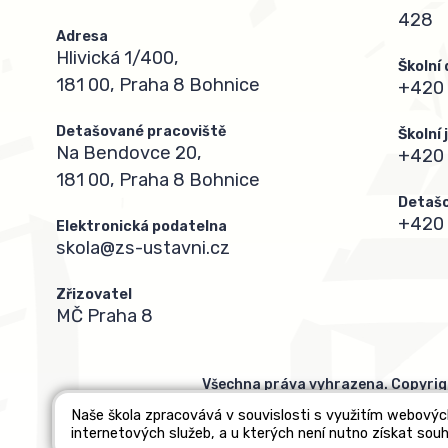
428
Adresa
Hlivická 1/400,
Školní
181 00, Praha 8 Bohnice
+420 
Detašované pracoviště
Školní
Na Bendovce 20,
+420
181 00, Praha 8 Bohnice
Detašo
+420 
Elektronická podatelna
skola@zs-ustavni.cz
Zřizovatel
MČ Praha 8
Všechna práva vyhrazena. Copyrig
Naše škola zpracovává v souvislosti s využitím webovýc
internetových služeb, a u kterých není nutno získat souh