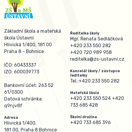
Základní škola a mateřská
Ředitelka školy
škola Ústavní
Mgr. Renata Sedláčková
Hlivická 1/400, 181 00
+420 233 550 282
Praha 8 - Bohnice
+420 720 989 958
reditelka@zs-ustavni.cz
IČO: 60433337
Kancelář školy / zástupce
IZO: 600039773
ředitelky
Tel.:
+420 233 550 282
Bankovní účet: 263 52
61/0300
Mateřská škola
+420 233 550 524
+420
Datová schránka:
733 685 428
q9njv8f
Školní družina
Adresa
+420 733 685 396
Hlivická 1/400,
181 00, Praha 8 Bohnice