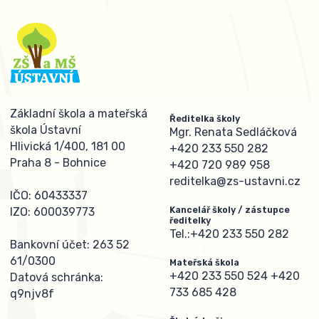
Základní škola a mateřská
Ředitelka školy
škola Ústavní
Mgr. Renata Sedláčková
Hlivická 1/400, 181 00
+420 233 550 282
Praha 8 - Bohnice
+420 720 989 958
reditelka@zs-ustavni.cz
IČO: 60433337
Kancelář školy / zástupce
IZO: 600039773
ředitelky
Tel.:
+420 233 550 282
Bankovní účet: 263 52
61/0300
Mateřská škola
+420 233 550 524
+420
Datová schránka:
733 685 428
q9njv8f