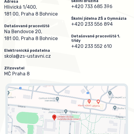
Školní družina
Adresa
+420 733 685 396
Hlivická 1/400,
181 00, Praha 8 Bohnice
Školní jídelna ZŠ a Gymnázia
+420 233 556 894
Detašované pracoviště
Na Bendovce 20,
Detašované pracoviště 1.
181 00, Praha 8 Bohnice
třídy
+420 233 552 610
Elektronická podatelna
skola@zs-ustavni.cz
Zřizovatel
MČ Praha 8