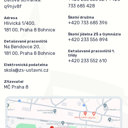
733 685 428
q9njv8f
Školní družina
Adresa
+420 733 685 396
Hlivická 1/400,
181 00, Praha 8 Bohnice
Školní jídelna ZŠ a Gymnázia
+420 233 556 894
Detašované pracoviště
Na Bendovce 20,
Detašované pracoviště 1.
181 00, Praha 8 Bohnice
třídy
+420 233 552 610
Elektronická podatelna
skola@zs-ustavni.cz
Zřizovatel
MČ Praha 8