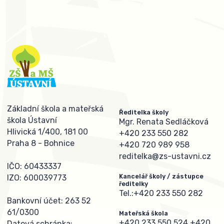
Základní škola a mateřská
Ředitelka školy
škola Ústavní
Mgr. Renata Sedláčková
Hlivická 1/400, 181 00
+420 233 550 282
Praha 8 - Bohnice
+420 720 989 958
reditelka@zs-ustavni.cz
IČO: 60433337
Kancelář školy / zástupce
IZO: 600039773
ředitelky
Tel.:
+420 233 550 282
Bankovní účet: 263 52
61/0300
Mateřská škola
+420 233 550 524
+420
Datová schránka: