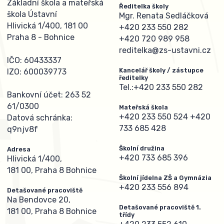
Základní škola a mateřská
Ředitelka školy
škola Ústavní
Mgr. Renata Sedláčková
Hlivická 1/400, 181 00
+420 233 550 282
Praha 8 - Bohnice
+420 720 989 958
reditelka@zs-ustavni.cz
IČO: 60433337
Kancelář školy / zástupce
IZO: 600039773
ředitelky
Tel.:
+420 233 550 282
Bankovní účet: 263 52
61/0300
Mateřská škola
+420 233 550 524
+420
Datová schránka:
733 685 428
q9njv8f
Školní družina
Adresa
+420 733 685 396
Hlivická 1/400,
181 00, Praha 8 Bohnice
Školní jídelna ZŠ a Gymnázia
+420 233 556 894
Detašované pracoviště
Na Bendovce 20,
Detašované pracoviště 1.
181 00, Praha 8 Bohnice
třídy