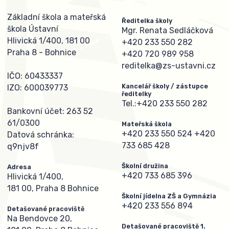
Základní škola a mateřská
Ředitelka školy
škola Ústavní
Mgr. Renata Sedláčková
Hlivická 1/400, 181 00
+420 233 550 282
Praha 8 - Bohnice
+420 720 989 958
reditelka@zs-ustavni.cz
IČO: 60433337
Kancelář školy / zástupce
IZO: 600039773
ředitelky
Tel.:
+420 233 550 282
Bankovní účet: 263 52
61/0300
Mateřská škola
+420 233 550 524
+420
Datová schránka:
733 685 428
q9njv8f
Školní družina
Adresa
+420 733 685 396
Hlivická 1/400,
181 00, Praha 8 Bohnice
Školní jídelna ZŠ a Gymnázia
+420 233 556 894
Detašované pracoviště
Na Bendovce 20,
Detašované pracoviště 1.