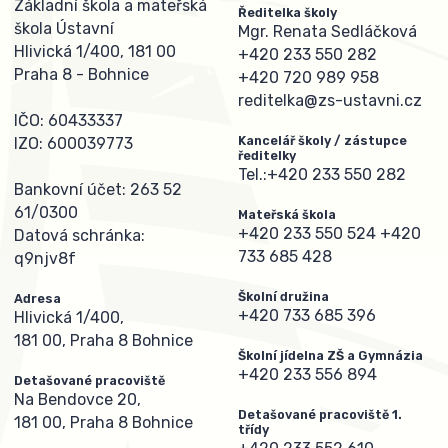
Základní škola a mateřská
Ředitelka školy
škola Ústavní
Mgr. Renata Sedláčková
Hlivická 1/400, 181 00
+420 233 550 282
Praha 8 - Bohnice
+420 720 989 958
reditelka@zs-ustavni.cz
IČO: 60433337
Kancelář školy / zástupce
IZO: 600039773
ředitelky
Tel.:
+420 233 550 282
Bankovní účet: 263 52
61/0300
Mateřská škola
+420 233 550 524
+420
Datová schránka:
733 685 428
q9njv8f
Školní družina
Adresa
+420 733 685 396
Hlivická 1/400,
181 00, Praha 8 Bohnice
Školní jídelna ZŠ a Gymnázia
+420 233 556 894
Detašované pracoviště
Na Bendovce 20,
Detašované pracoviště 1.
181 00, Praha 8 Bohnice
třídy