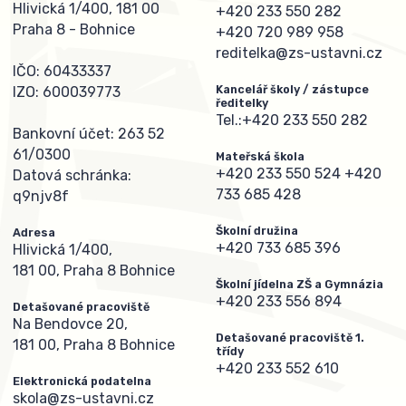
Hlivická 1/400, 181 00
+420 233 550 282
Praha 8 - Bohnice
+420 720 989 958
reditelka@zs-ustavni.cz
IČO: 60433337
Kancelář školy / zástupce
IZO: 600039773
ředitelky
Tel.:
+420 233 550 282
Bankovní účet: 263 52
61/0300
Mateřská škola
+420 233 550 524
+420
Datová schránka:
733 685 428
q9njv8f
Školní družina
Adresa
+420 733 685 396
Hlivická 1/400,
181 00, Praha 8 Bohnice
Školní jídelna ZŠ a Gymnázia
+420 233 556 894
Detašované pracoviště
Na Bendovce 20,
Detašované pracoviště 1.
181 00, Praha 8 Bohnice
třídy
+420 233 552 610
Elektronická podatelna
skola@zs-ustavni.cz