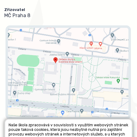
Zřizovatel
MČ Praha 8
Naše škola zpracovává v souvislosti s využitím webových stránek
pouze taková cookies, která jsou nezbytně nutná pro zajištění
Všechna práva vyhrazena. Copyright © 2026 |
Mapa stránek
|
provozu webových stránek a internetových služeb, a u kterých