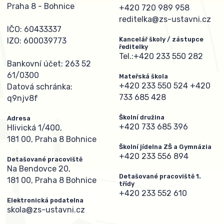
Praha 8 - Bohnice
+420 720 989 958
reditelka@zs-ustavni.cz
IČO: 60433337
Kancelář školy / zástupce
IZO: 600039773
ředitelky
Tel.:
+420 233 550 282
Bankovní účet: 263 52
61/0300
Mateřská škola
+420 233 550 524
+420
Datová schránka:
733 685 428
q9njv8f
Školní družina
Adresa
+420 733 685 396
Hlivická 1/400,
181 00, Praha 8 Bohnice
Školní jídelna ZŠ a Gymnázia
+420 233 556 894
Detašované pracoviště
Na Bendovce 20,
Detašované pracoviště 1.
181 00, Praha 8 Bohnice
třídy
+420 233 552 610
Elektronická podatelna
skola@zs-ustavni.cz