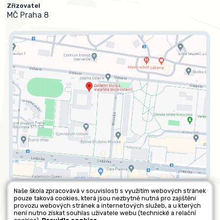
Zřizovatel
MČ Praha 8
Naše škola zpracovává v souvislosti s využitím webových stránek
pouze taková cookies, která jsou nezbytně nutná pro zajištění
Všechna práva vyhrazena. Copyright © 2026 |
Mapa stránek
|
provozu webových stránek a internetových služeb, a u kterých
není nutno získat souhlas uživatele webu (technické a relační
Kontakty
|
Přihlásit
|
Prohlášení o přístupnosti
|
Pravidla COOKIES
|