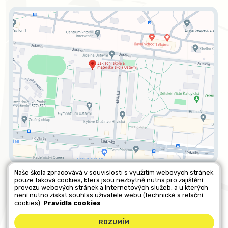
Naše škola zpracovává v souvislosti s využitím webových stránek
pouze taková cookies, která jsou nezbytně nutná pro zajištění
Všechna práva vyhrazena. Copyright © 2026 |
Mapa stránek
|
provozu webových stránek a internetových služeb, a u kterých
není nutno získat souhlas uživatele webu (technické a relační
Kontakty
|
Přihlásit
|
Prohlášení o přístupnosti
|
Pravidla COOKIES
|
cookies).
Pravidla cookies
GDPR
ROZUMÍM