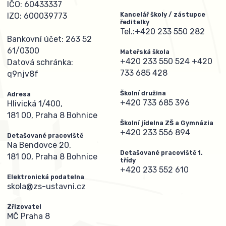
IČO: 60433337
Kancelář školy / zástupce
IZO: 600039773
ředitelky
Tel.:
+420 233 550 282
Bankovní účet: 263 52
61/0300
Mateřská škola
+420 233 550 524
+420
Datová schránka:
733 685 428
q9njv8f
Školní družina
Adresa
+420 733 685 396
Hlivická 1/400,
181 00, Praha 8 Bohnice
Školní jídelna ZŠ a Gymnázia
+420 233 556 894
Detašované pracoviště
Na Bendovce 20,
Detašované pracoviště 1.
181 00, Praha 8 Bohnice
třídy
+420 233 552 610
Elektronická podatelna
skola@zs-ustavni.cz
Zřizovatel
MČ Praha 8