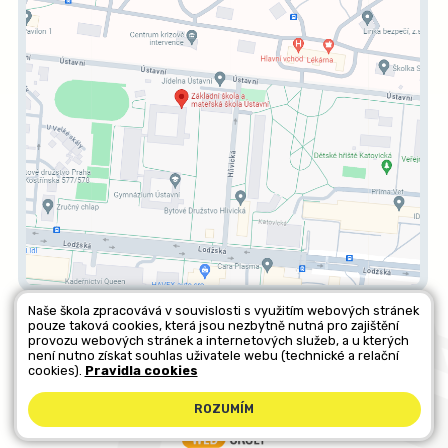
Naše škola zpracovává v souvislosti s využitím webových stránek
pouze taková cookies, která jsou nezbytně nutná pro zajištění
Všechna práva vyhrazena. Copyright © 2026 |
Mapa stránek
|
provozu webových stránek a internetových služeb, a u kterých
není nutno získat souhlas uživatele webu (technické a relační
Kontakty
|
Přihlásit
|
Prohlášení o přístupnosti
|
Pravidla COOKIES
|
cookies).
Pravidla cookies
GDPR
ROZUMÍM