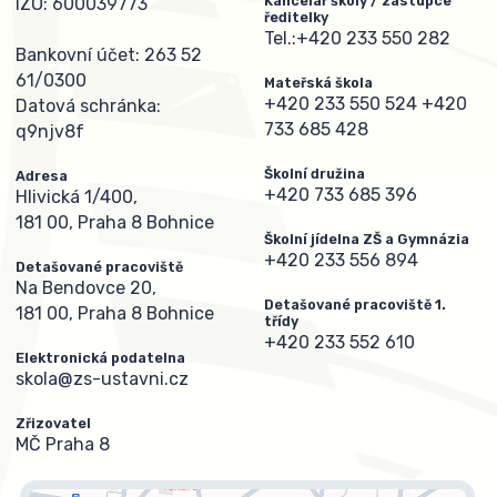
Kancelář školy / zástupce
IZO: 600039773
ředitelky
Tel.:
+420 233 550 282
Bankovní účet: 263 52
61/0300
Mateřská škola
+420 233 550 524
+420
Datová schránka:
733 685 428
q9njv8f
Školní družina
Adresa
+420 733 685 396
Hlivická 1/400,
181 00, Praha 8 Bohnice
Školní jídelna ZŠ a Gymnázia
+420 233 556 894
Detašované pracoviště
Na Bendovce 20,
Detašované pracoviště 1.
181 00, Praha 8 Bohnice
třídy
+420 233 552 610
Elektronická podatelna
skola@zs-ustavni.cz
Zřizovatel
MČ Praha 8