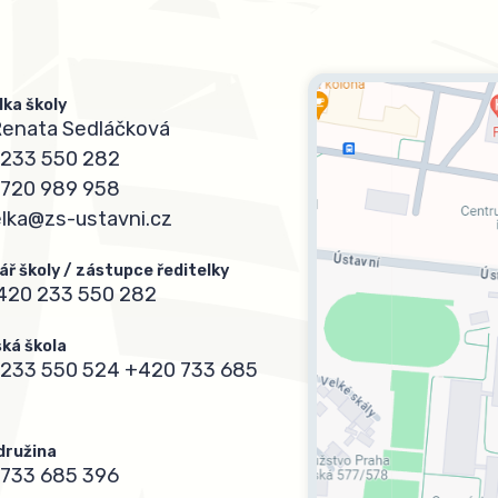
lka školy
Renata Sedláčková
233 550 282
720 989 958
elka@zs-ustavni.cz
ář školy / zástupce ředitelky
420 233 550 282
ká škola
233 550 524
+420 733 685
 družina
733 685 396