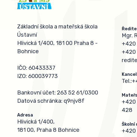
Základní škola a mateřská škola
Ředite
Ústavní
Mgr. 
Hlivická 1/400, 181 00 Praha 8 -
+420 
Bohnice
+420 
redit
IČO: 60433337
Kancel
IZO: 600039773
Tel.:
+
Bankovní účet: 263 52 61/0300
Mateřs
Datová schránka: q9njv8f
+420 
428
Adresa
Hlivická 1/400,
Školní
181 00, Praha 8 Bohnice
+420 