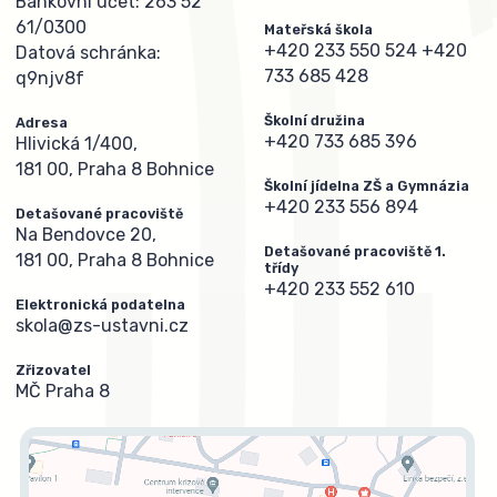
Bankovní účet: 263 52
61/0300
Mateřská škola
+420 233 550 524
+420
Datová schránka:
733 685 428
q9njv8f
Školní družina
Adresa
+420 733 685 396
Hlivická 1/400,
181 00, Praha 8 Bohnice
Školní jídelna ZŠ a Gymnázia
+420 233 556 894
Detašované pracoviště
Na Bendovce 20,
Detašované pracoviště 1.
181 00, Praha 8 Bohnice
třídy
+420 233 552 610
Elektronická podatelna
skola@zs-ustavni.cz
Zřizovatel
MČ Praha 8