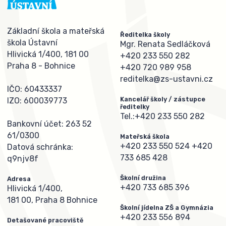
Základní škola a mateřská
Ředitelka školy
škola Ústavní
Mgr. Renata Sedláčková
Hlivická 1/400, 181 00
+420 233 550 282
Praha 8 - Bohnice
+420 720 989 958
reditelka@zs-ustavni.cz
IČO: 60433337
Kancelář školy / zástupce
IZO: 600039773
ředitelky
Tel.:
+420 233 550 282
Bankovní účet: 263 52
61/0300
Mateřská škola
+420 233 550 524
+420
Datová schránka:
733 685 428
q9njv8f
Školní družina
Adresa
+420 733 685 396
Hlivická 1/400,
181 00, Praha 8 Bohnice
Školní jídelna ZŠ a Gymnázia
+420 233 556 894
Detašované pracoviště