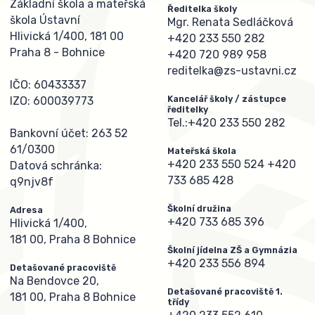
Základní škola a mateřská
Ředitelka školy
škola Ústavní
Mgr. Renata Sedláčková
Hlivická 1/400, 181 00
+420 233 550 282
Praha 8 - Bohnice
+420 720 989 958
reditelka@zs-ustavni.cz
IČO: 60433337
Kancelář školy / zástupce
IZO: 600039773
ředitelky
Tel.:
+420 233 550 282
Bankovní účet: 263 52
61/0300
Mateřská škola
+420 233 550 524
+420
Datová schránka:
733 685 428
q9njv8f
Školní družina
Adresa
+420 733 685 396
Hlivická 1/400,
181 00, Praha 8 Bohnice
Školní jídelna ZŠ a Gymnázia
+420 233 556 894
Detašované pracoviště
Na Bendovce 20,
Detašované pracoviště 1.
181 00, Praha 8 Bohnice
třídy