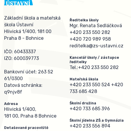
Základní škola a mateřská
Ředitelka školy
škola Ústavní
Mgr. Renata Sedláčková
Hlivická 1/400, 181 00
+420 233 550 282
Praha 8 - Bohnice
+420 720 989 958
reditelka@zs-ustavni.cz
IČO: 60433337
Kancelář školy / zástupce
IZO: 600039773
ředitelky
Tel.:
+420 233 550 282
Bankovní účet: 263 52
61/0300
Mateřská škola
+420 233 550 524
+420
Datová schránka:
733 685 428
q9njv8f
Školní družina
Adresa
+420 733 685 396
Hlivická 1/400,
181 00, Praha 8 Bohnice
Školní jídelna ZŠ a Gymnázia
+420 233 556 894
Detašované pracoviště