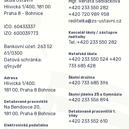
škola Ústavní
Mgr. Renata Sedláčková
Hlivická 1/400, 181 00
+420 233 550 282
Praha 8 - Bohnice
+420 720 989 958
reditelka@zs-ustavni.cz
IČO: 60433337
Kancelář školy / zástupce
IZO: 600039773
ředitelky
Tel.:
+420 233 550 282
Bankovní účet: 263 52
61/0300
Mateřská škola
+420 233 550 524
+420
Datová schránka:
733 685 428
q9njv8f
Školní družina
Adresa
+420 733 685 396
Hlivická 1/400,
181 00, Praha 8 Bohnice
Školní jídelna ZŠ a Gymnázia
+420 233 556 894
Detašované pracoviště
Na Bendovce 20,
Detašované pracoviště 1.
181 00, Praha 8 Bohnice
třídy
+420 233 552 610
Elektronická podatelna