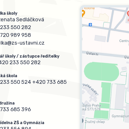
lka školy
Renata Sedláčková
233 550 282
720 989 958
elka@zs-ustavni.cz
ář školy / zástupce ředitelky
420 233 550 282
ká škola
233 550 524
+420 733 685
 družina
733 685 396
 jídelna ZŠ a Gymnázia