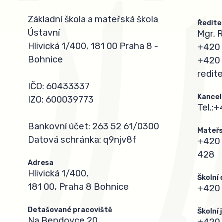
Základní škola a mateřská škola
Ředite
Ústavní
Mgr. 
Hlivická 1/400, 181 00 Praha 8 -
+420 
Bohnice
+420 
redit
IČO: 60433337
Kancel
IZO: 600039773
Tel.:
+
Bankovní účet: 263 52 61/0300
Mateřs
Datová schránka: q9njv8f
+420 
428
Adresa
Hlivická 1/400,
Školní
181 00, Praha 8 Bohnice
+420 
Detašované pracoviště
Školní
Na Bendovce 20,