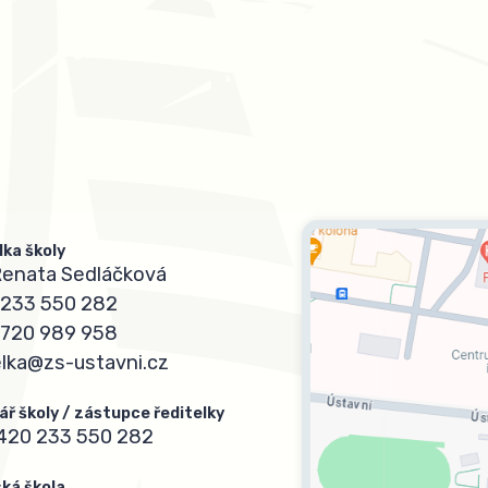
lka školy
Renata Sedláčková
233 550 282
720 989 958
elka@zs-ustavni.cz
ář školy / zástupce ředitelky
420 233 550 282
ká škola