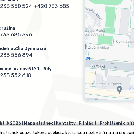
233 550 524
+420 733 685
 družina
733 685 396
 jídelna ZŠ a Gymnázia
 233 556 894
vané pracoviště 1. třídy
233 552 610
ht © 2026 |
Mapa stránek
|
Kontakty
|
Přihlásit
|
Prohlášení o pří
h stránek pouze taková cookies, která jsou nezbytně nutná pro zaj