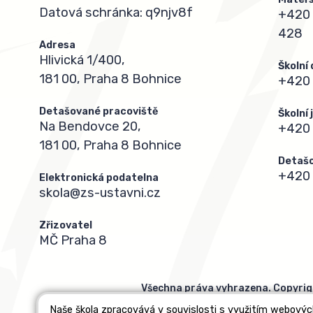
Datová schránka: q9njv8f
+420 
428
Adresa
Hlivická 1/400,
Školní
181 00, Praha 8 Bohnice
+420 
Detašované pracoviště
Školní
Na Bendovce 20,
+420
181 00, Praha 8 Bohnice
Detašo
+420 
Elektronická podatelna
skola@zs-ustavni.cz
Zřizovatel
MČ Praha 8
Všechna práva vyhrazena. Copyrig
Naše škola zpracovává v souvislosti s využitím webovýc