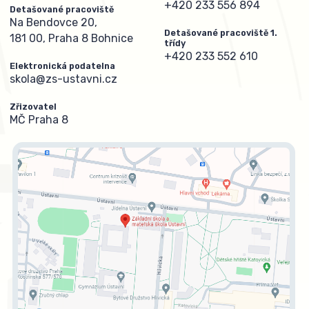
+420 233 556 894
Detašované pracoviště
Na Bendovce 20,
Detašované pracoviště 1.
181 00, Praha 8 Bohnice
třídy
+420 233 552 610
Elektronická podatelna
skola@zs-ustavni.cz
Zřizovatel
MČ Praha 8