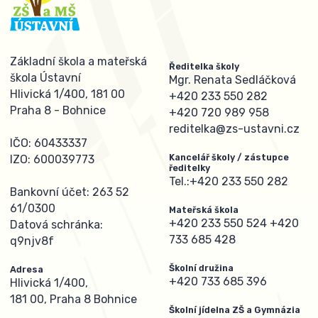
Základní škola a mateřská
Ředitelka školy
škola Ústavní
Mgr. Renata Sedláčková
Hlivická 1/400, 181 00
+420 233 550 282
Praha 8 - Bohnice
+420 720 989 958
reditelka@zs-ustavni.cz
IČO: 60433337
Kancelář školy / zástupce
IZO: 600039773
ředitelky
Tel.:
+420 233 550 282
Bankovní účet: 263 52
61/0300
Mateřská škola
+420 233 550 524
+420
Datová schránka:
733 685 428
q9njv8f
Školní družina
Adresa
+420 733 685 396
Hlivická 1/400,
181 00, Praha 8 Bohnice
Školní jídelna ZŠ a Gymnázia