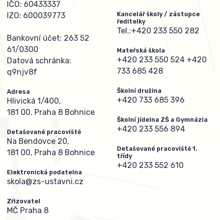
IČO: 60433337
Kancelář školy / zástupce
IZO: 600039773
ředitelky
Tel.:
+420 233 550 282
Bankovní účet: 263 52
61/0300
Mateřská škola
+420 233 550 524
+420
Datová schránka:
733 685 428
q9njv8f
Školní družina
Adresa
+420 733 685 396
Hlivická 1/400,
181 00, Praha 8 Bohnice
Školní jídelna ZŠ a Gymnázia
+420 233 556 894
Detašované pracoviště
Na Bendovce 20,
Detašované pracoviště 1.
181 00, Praha 8 Bohnice
třídy
+420 233 552 610
Elektronická podatelna
skola@zs-ustavni.cz
Zřizovatel
MČ Praha 8