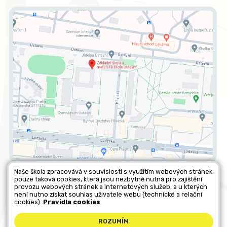
Naše škola zpracovává v souvislosti s využitím webových stránek
pouze taková cookies, která jsou nezbytně nutná pro zajištění
Všechna práva vyhrazena. Copyright © 2026 |
Mapa stránek
|
provozu webových stránek a internetových služeb, a u kterých
není nutno získat souhlas uživatele webu (technické a relační
Kontakty
|
Přihlásit
|
Prohlášení o přístupnosti
|
Pravidla COOKIES
|
cookies).
Pravidla cookies
GDPR
ROZUMÍM