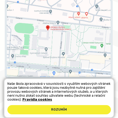
Naše škola zpracovává v souvislosti s využitím webových stránek
pouze taková cookies, která jsou nezbytně nutná pro zajištění
Všechna práva vyhrazena. Copyright © 2026 |
Mapa stránek
|
provozu webových stránek a internetových služeb, a u kterých
není nutno získat souhlas uživatele webu (technické a relační
Kontakty
|
Přihlásit
|
Prohlášení o přístupnosti
|
Pravidla COOKIES
|
cookies).
Pravidla cookies
GDPR
ROZUMÍM