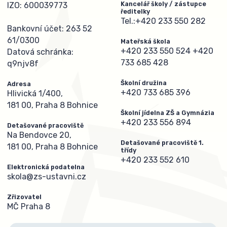
Kancelář školy / zástupce
IZO: 600039773
ředitelky
Tel.:
+420 233 550 282
Bankovní účet: 263 52
61/0300
Mateřská škola
+420 233 550 524
+420
Datová schránka:
733 685 428
q9njv8f
Školní družina
Adresa
+420 733 685 396
Hlivická 1/400,
181 00, Praha 8 Bohnice
Školní jídelna ZŠ a Gymnázia
+420 233 556 894
Detašované pracoviště
Na Bendovce 20,
Detašované pracoviště 1.
181 00, Praha 8 Bohnice
třídy
+420 233 552 610
Elektronická podatelna
skola@zs-ustavni.cz
Zřizovatel
MČ Praha 8