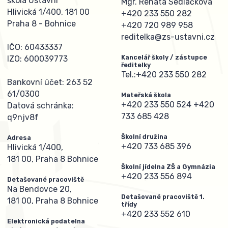
škola Ústavní
Mgr. Renata Sedláčková
Hlivická 1/400, 181 00
+420 233 550 282
Praha 8 - Bohnice
+420 720 989 958
reditelka@zs-ustavni.cz
IČO: 60433337
Kancelář školy / zástupce
IZO: 600039773
ředitelky
Tel.:
+420 233 550 282
Bankovní účet: 263 52
61/0300
Mateřská škola
+420 233 550 524
+420
Datová schránka:
733 685 428
q9njv8f
Školní družina
Adresa
+420 733 685 396
Hlivická 1/400,
181 00, Praha 8 Bohnice
Školní jídelna ZŠ a Gymnázia
+420 233 556 894
Detašované pracoviště
Na Bendovce 20,
Detašované pracoviště 1.
181 00, Praha 8 Bohnice
třídy
+420 233 552 610
Elektronická podatelna