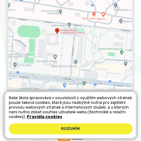
Naše škola zpracovává v souvislosti s využitím webových stránek
pouze taková cookies, která jsou nezbytně nutná pro zajištění
Všechna práva vyhrazena. Copyright © 2026 |
Mapa stránek
|
provozu webových stránek a internetových služeb, a u kterých
není nutno získat souhlas uživatele webu (technické a relační
Kontakty
|
Přihlásit
|
Prohlášení o přístupnosti
|
Pravidla COOKIES
|
cookies).
Pravidla cookies
GDPR
ROZUMÍM