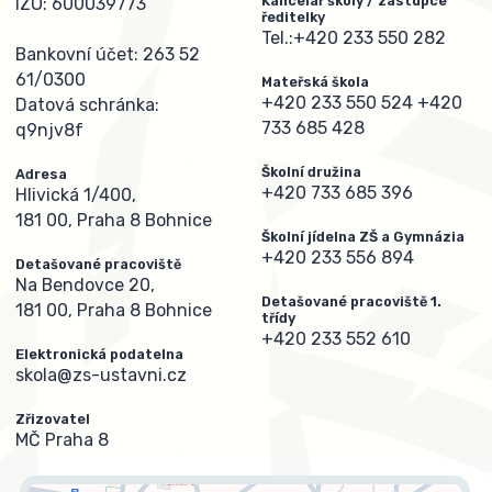
Kancelář školy / zástupce
IZO: 600039773
ředitelky
Tel.:
+420 233 550 282
Bankovní účet: 263 52
61/0300
Mateřská škola
+420 233 550 524
+420
Datová schránka:
733 685 428
q9njv8f
Školní družina
Adresa
+420 733 685 396
Hlivická 1/400,
181 00, Praha 8 Bohnice
Školní jídelna ZŠ a Gymnázia
+420 233 556 894
Detašované pracoviště
Na Bendovce 20,
Detašované pracoviště 1.
181 00, Praha 8 Bohnice
třídy
+420 233 552 610
Elektronická podatelna
skola@zs-ustavni.cz
Zřizovatel
MČ Praha 8