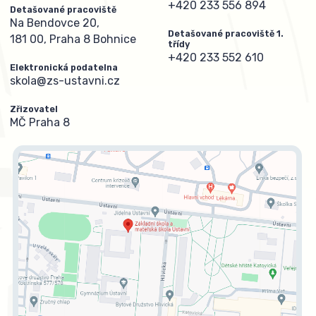
+420 233 556 894
Detašované pracoviště
Na Bendovce 20,
Detašované pracoviště 1.
181 00, Praha 8 Bohnice
třídy
+420 233 552 610
Elektronická podatelna
skola@zs-ustavni.cz
Zřizovatel
MČ Praha 8