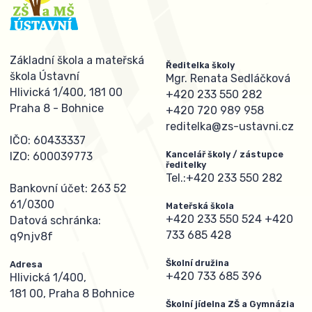
Základní škola a mateřská
Ředitelka školy
škola Ústavní
Mgr. Renata Sedláčková
Hlivická 1/400, 181 00
+420 233 550 282
Praha 8 - Bohnice
+420 720 989 958
reditelka@zs-ustavni.cz
IČO: 60433337
Kancelář školy / zástupce
IZO: 600039773
ředitelky
Tel.:
+420 233 550 282
Bankovní účet: 263 52
61/0300
Mateřská škola
+420 233 550 524
+420
Datová schránka:
733 685 428
q9njv8f
Školní družina
Adresa
+420 733 685 396
Hlivická 1/400,
181 00, Praha 8 Bohnice
Školní jídelna ZŠ a Gymnázia