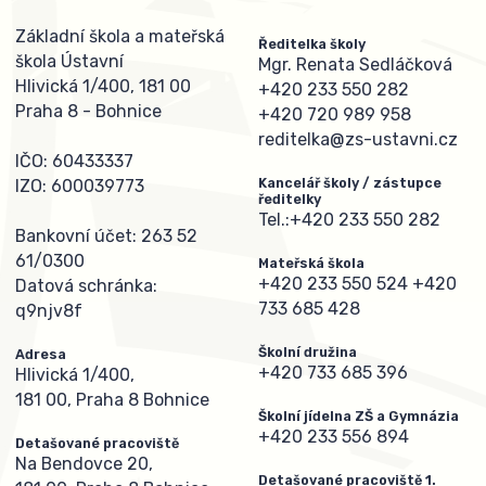
Základní škola a mateřská
Ředitelka školy
škola Ústavní
Mgr. Renata Sedláčková
Hlivická 1/400, 181 00
+420 233 550 282
Praha 8 - Bohnice
+420 720 989 958
reditelka@zs-ustavni.cz
IČO: 60433337
Kancelář školy / zástupce
IZO: 600039773
ředitelky
Tel.:
+420 233 550 282
Bankovní účet: 263 52
61/0300
Mateřská škola
+420 233 550 524
+420
Datová schránka:
733 685 428
q9njv8f
Školní družina
Adresa
+420 733 685 396
Hlivická 1/400,
181 00, Praha 8 Bohnice
Školní jídelna ZŠ a Gymnázia
+420 233 556 894
Detašované pracoviště
Na Bendovce 20,
Detašované pracoviště 1.