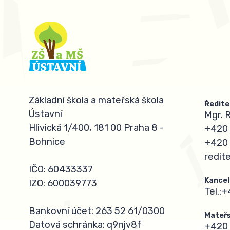
Základní škola a mateřská škola
Ředite
Ústavní
Mgr. 
Hlivická 1/400, 181 00 Praha 8 -
+420 
Bohnice
+420 
redit
IČO: 60433337
Kancel
IZO: 600039773
Tel.:
+
Bankovní účet: 263 52 61/0300
Mateřs
Datová schránka: q9njv8f
+420 