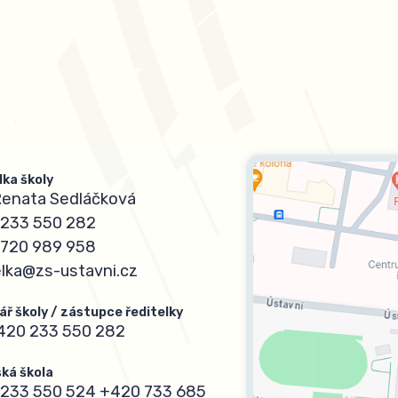
lka školy
Renata Sedláčková
233 550 282
720 989 958
elka@zs-ustavni.cz
ář školy / zástupce ředitelky
420 233 550 282
ká škola
233 550 524
+420 733 685