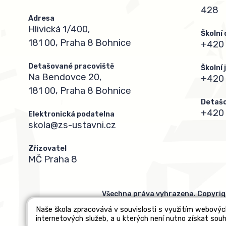
428
Adresa
Hlivická 1/400,
Školní
181 00, Praha 8 Bohnice
+420 
Detašované pracoviště
Školní
Na Bendovce 20,
+420
181 00, Praha 8 Bohnice
Detašo
+420 
Elektronická podatelna
skola@zs-ustavni.cz
Zřizovatel
MČ Praha 8
Všechna práva vyhrazena. Copyrig
Naše škola zpracovává v souvislosti s využitím webovýc
internetových služeb, a u kterých není nutno získat souh