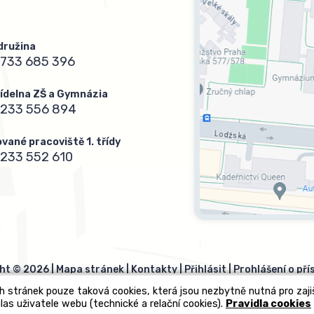
 družina
733 685 396
 jídelna ZŠ a Gymnázia
 233 556 894
vané pracoviště 1. třídy
233 552 610
ht © 2026 |
Mapa stránek
|
Kontakty
|
Přihlásit
|
Prohlášení o pří
h stránek pouze taková cookies, která jsou nezbytně nutná pro zaj
las uživatele webu (technické a relační cookies).
Pravidla cookies