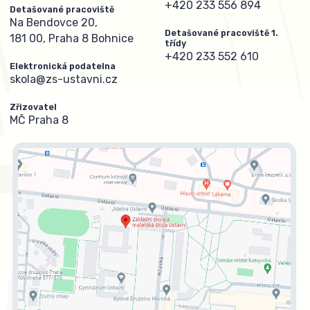
+420 233 556 894
Detašované pracoviště
Na Bendovce 20,
Detašované pracoviště 1.
181 00, Praha 8 Bohnice
třídy
+420 233 552 610
Elektronická podatelna
skola@zs-ustavni.cz
Zřizovatel
MČ Praha 8