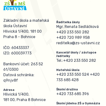
Základní škola a mateřská
Ředitelka školy
škola Ústavní
Mgr. Renata Sedláčková
Hlivická 1/400, 181 00
+420 233 550 282
Praha 8 - Bohnice
+420 720 989 958
reditelka@zs-ustavni.cz
IČO: 60433337
Kancelář školy / zástupce
IZO: 600039773
ředitelky
Tel.:
+420 233 550 282
Bankovní účet: 263 52
61/0300
Mateřská škola
+420 233 550 524
+420
Datová schránka:
733 685 428
q9njv8f
Školní družina
Adresa
+420 733 685 396
Hlivická 1/400,
181 00, Praha 8 Bohnice
Školní jídelna ZŠ a Gymnázia