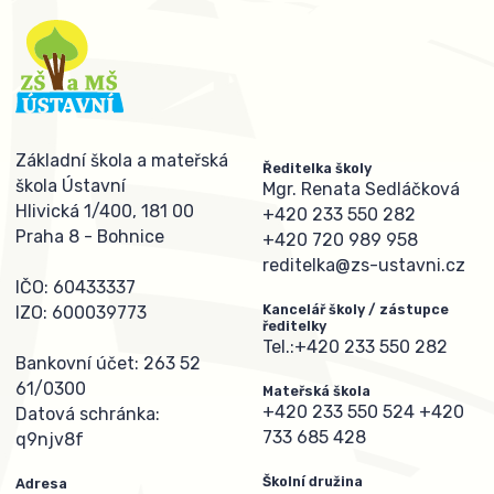
Základní škola a mateřská
Ředitelka školy
škola Ústavní
Mgr. Renata Sedláčková
Hlivická 1/400, 181 00
+420 233 550 282
Praha 8 - Bohnice
+420 720 989 958
reditelka@zs-ustavni.cz
IČO: 60433337
Kancelář školy / zástupce
IZO: 600039773
ředitelky
Tel.:
+420 233 550 282
Bankovní účet: 263 52
61/0300
Mateřská škola
+420 233 550 524
+420
Datová schránka:
733 685 428
q9njv8f
Školní družina
Adresa