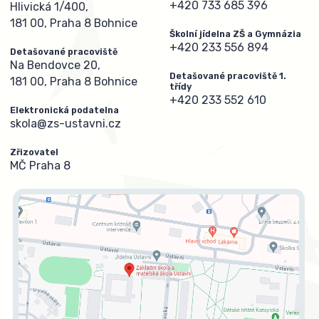
+420 733 685 396
Hlivická 1/400,
181 00, Praha 8 Bohnice
Školní jídelna ZŠ a Gymnázia
+420 233 556 894
Detašované pracoviště
Na Bendovce 20,
Detašované pracoviště 1.
181 00, Praha 8 Bohnice
třídy
+420 233 552 610
Elektronická podatelna
skola@zs-ustavni.cz
Zřizovatel
MČ Praha 8