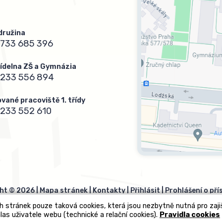
 družina
733 685 396
 jídelna ZŠ a Gymnázia
 233 556 894
vané pracoviště 1. třídy
233 552 610
ht © 2026 |
Mapa stránek
|
Kontakty
|
Přihlásit
|
Prohlášení o pří
h stránek pouze taková cookies, která jsou nezbytně nutná pro zaj
las uživatele webu (technické a relační cookies).
Pravidla cookies