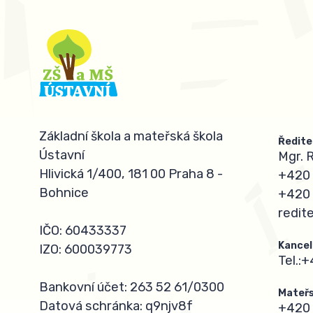
Základní škola a mateřská škola
Ředite
Ústavní
Mgr. 
Hlivická 1/400, 181 00 Praha 8 -
+420 
Bohnice
+420 
redit
IČO: 60433337
Kancel
IZO: 600039773
Tel.:
+
Bankovní účet: 263 52 61/0300
Mateřs
Datová schránka: q9njv8f
+420 