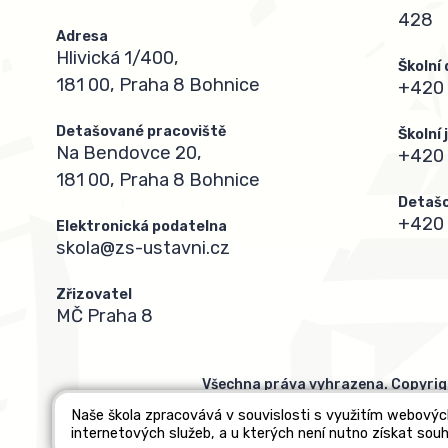
428
Adresa
Hlivická 1/400,
Školní
181 00, Praha 8 Bohnice
+420 
Detašované pracoviště
Školní
Na Bendovce 20,
+420
181 00, Praha 8 Bohnice
Detašo
+420 
Elektronická podatelna
skola@zs-ustavni.cz
Zřizovatel
MČ Praha 8
Všechna práva vyhrazena. Copyrig
Naše škola zpracovává v souvislosti s využitím webovýc
internetových služeb, a u kterých není nutno získat souh