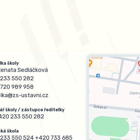
lka školy
Renata Sedláčková
233 550 282
720 989 958
elka@zs-ustavni.cz
ář školy / zástupce ředitelky
420 233 550 282
ká škola
233 550 524
+420 733 685